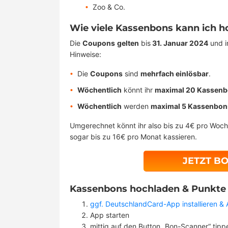
Zoo & Co.
Wie viele Kassenbons kann ich h
Die
Coupons
gelten
bis
31. Januar 2024
und i
Hinweise:
Die
Coupons
sind
mehrfach einlösbar
.
Wöchentlich
könnt ihr
maximal 20 Kassen
Wöchentlich
werden
maximal 5 Kassenbons
Umgerechnet könnt ihr also bis zu 4€ pro Wo
sogar bis zu 16€ pro Monat kassieren.
JETZT B
Kassenbons hochladen & Punkte e
ggf. DeutschlandCard-App installieren &
App starten
mittig auf den Button „Bon-Scanner“ tipp