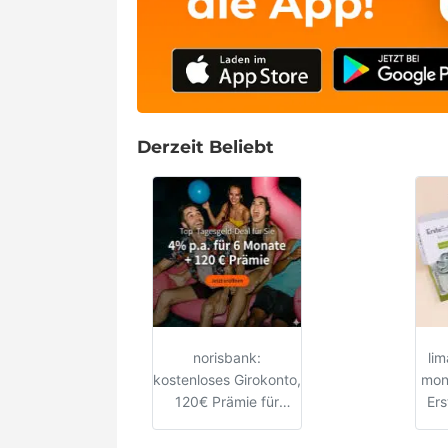
Derzeit Beliebt
norisbank:
li
kostenloses Girokonto,
mon
120€ Prämie für
Ers
Neukunden + 4,00%
p.a. Tagesgeld