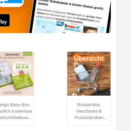
mango Baby-Box:
Gratisartikel,
atlich kostenlose
Geschenke &
teSchritteBoxen
Produktproben
abstauben
(August 2026)