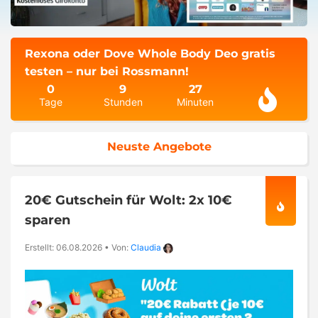
Rexona oder Dove Whole Body Deo gratis
testen – nur bei Rossmann!
0
9
27
Tage
Stunden
Minuten
Neuste Angebote
20€ Gutschein für Wolt: 2x 10€
sparen
Erstellt: 06.08.2026
•
Von:
Claudia