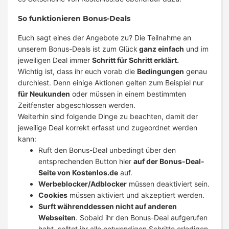
So funktionieren Bonus-Deals
Euch sagt eines der Angebote zu? Die Teilnahme an
unserem Bonus-Deals ist zum Glück
ganz einfach
und im
jeweiligen Deal immer
Schritt für Schritt erklärt.
Wichtig ist, dass ihr euch vorab die
Bedingungen
genau
durchlest. Denn einige Aktionen gelten zum Beispiel nur
für Neukunden
oder müssen in einem bestimmten
Zeitfenster abgeschlossen werden.
Weiterhin sind folgende Dinge zu beachten, damit der
jeweilige Deal korrekt erfasst und zugeordnet werden
kann:
Ruft den Bonus-Deal unbedingt über den
entsprechenden Button hier
auf der Bonus-Deal-
Seite von Kostenlos.de
auf.
Werbeblocker/Adblocker
müssen deaktiviert sein.
Cookies
müssen aktiviert und akzeptiert werden.
Surft währenddessen nicht auf anderen
Webseiten
. Sobald ihr den Bonus-Deal aufgerufen
habt, solltet ihr alle notwendigen Schritte erledigen,