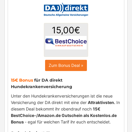
15,00€
Zum Bonus Deal »
15€ Bonus
für DA direkt
Hundekrankenversicherung
Unter den Hundekrankenversicherungen ist die neue
Versicherung der DA direkt mit eine der
Attraktivsten.
In
diesem Deal bekommt ihr obendrauf noch
15€
BestChoice-/Amazon.de Gutschein als Kostenlos.de
Bonus
- egal für welchen Tarif ihr euch entscheidet.