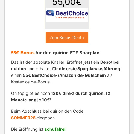
55,00€
Zum Bonus Deal »
55€ Bonus
für den quirion ETF-Sparplan
Das ist der absolute Knaller: Eröffnet jetzt ein
Depot bei
quirion
und erhaltet
für die erste Sparplanausführung
einen
55€ BestChoice-/Amazon.de-Gutschein
als
Kostenlos.de-Bonus.
On top gibt es noch
120€ direkt durch quirion: 12
Monate lang je 10€!
Beim Abschluss bei quirion den Code
SOMMER26
eingeben.
Die Eröffnung ist
schufafrei
.