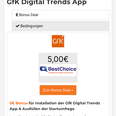
GfK Digital Trends App
Bonus Deal
Bedingungen
5,00€
Zum Bonus Deal »
5€ Bonus
für Installation der GfK Digital Trends
App & Ausfüllen der Startumfrage