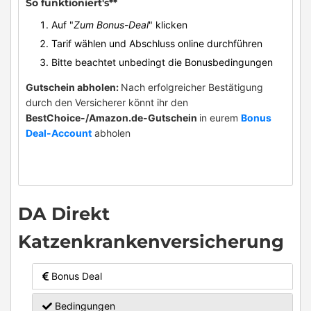
So funktioniert's**
Auf "
Zum Bonus-Deal
" klicken
Tarif wählen und Abschluss online durchführen
Bitte beachtet unbedingt die Bonusbedingungen
Gutschein abholen:
Nach erfolgreicher Bestätigung
durch den Versicherer könnt ihr den
BestChoice-/Amazon.de-Gutschein
in eurem
Bonus
Deal-Account
abholen
DA Direkt
Katzenkrankenversicherung
Bonus Deal
Bedingungen