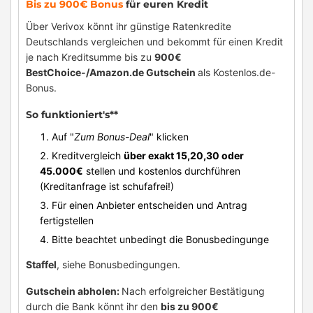
Bis zu 900€ Bonus
für euren Kredit
Über Verivox könnt ihr günstige Ratenkredite
Deutschlands vergleichen und bekommt für einen Kredit
je nach Kreditsumme bis zu
900€
BestChoice-/Amazon.de Gutschein
als Kostenlos.de-
Bonus.
So funktioniert's**
Auf "
Zum Bonus-Deal
" klicken
Kreditvergleich
über exakt 15,20,30 oder
45.000€
stellen und kostenlos durchführen
(Kreditanfrage ist schufafrei!)
Für einen Anbieter entscheiden und Antrag
fertigstellen
Bitte beachtet unbedingt die Bonusbedingunge
Staffel
, siehe Bonusbedingungen.
Gutschein abholen:
Nach erfolgreicher Bestätigung
durch die Bank könnt ihr den
bis zu 900€