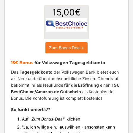
15,00€
Zum Bonus Deal »
15€ Bonus
für Volkswagen Tagesgeldkonto
Das
Tagesgeldkonto
der Volkswagen Bank bietet euch
als Neukunde überdurchschnittliche Zinsen. Obendrauf
bekommt ihr als Neukunde
für die Eröffnung
einen
15€
BestChoice/Amazon.de Gutschein
als Kostenlos.de-
Bonus. Die Kontoführung ist komplett kostenlos.
So funktioniert's**
Auf "
Zum Bonus-Deal
" klicken
"Ja, ich willige ein." auswählen - ansonsten kann