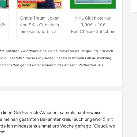
h
Gratis Traum-Joker
NKL Glücklos: nur
 (2-
von SKL: Gutschein
9,90€ + 10€
einlösen und bis zu
BestChoice-Gutschein
500.000€ gewinnen
st, erhalten wir oftmals eine kleine Provision als Vergütung. Für dich
 wo du bestellst. Diese Provisionen haben in keinem Fall Auswirkung
nerschaften gehört unter anderem das Amazon PartnerNet. Als
.
 Ich liebe Geld-zurück-Aktionen, sammle haufenweise
e meinen gesamten Bekanntenkreis (auch ungewollt) mit
rde ich mindestens einmal pro Woche gefragt: "Claudi, wo
?!"