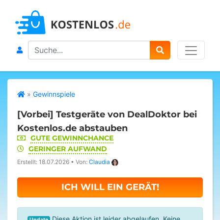
Search
»
Gewinnspiele
[Vorbei]
Testgeräte von DealDoktor bei
Kostenlos.de abstauben
GUTE GEWINNCHANCE
GERINGER AUFWAND
Erstellt: 18.07.2026
•
Von:
Claudia
ICH WILL EIN GERÄT!
Diese Aktion ist leider abgelaufen. Keine
Update