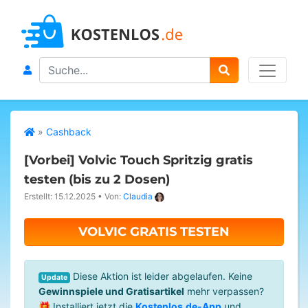
Search
»
Cashback
[Vorbei]
Volvic Touch Spritzig gratis
testen (bis zu 2 Dosen)
Erstellt: 15.12.2025
•
Von:
Claudia
VOLVIC GRATIS TESTEN
Diese Aktion ist leider abgelaufen. Keine
Update
Gewinnspiele und Gratisartikel
mehr verpassen?
🎁 Installiert jetzt die
Kostenlos.de-App
und