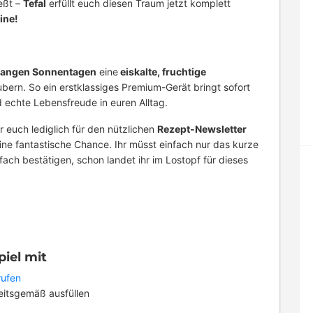
eßt –
Tefal
erfüllt euch diesen Traum jetzt komplett
ine!
langen Sonnentagen
eine
eiskalte, fruchtige
bern. So ein erstklassiges Premium-Gerät bringt sofort
echte Lebensfreude in euren Alltag.
hr euch lediglich für den nützlichen
Rezept-Newsletter
ine fantastische Chance. Ihr müsst einfach nur das kurze
ach bestätigen, schon landet ihr im Lostopf für dieses
iel mit
rufen
eitsgemäß ausfüllen