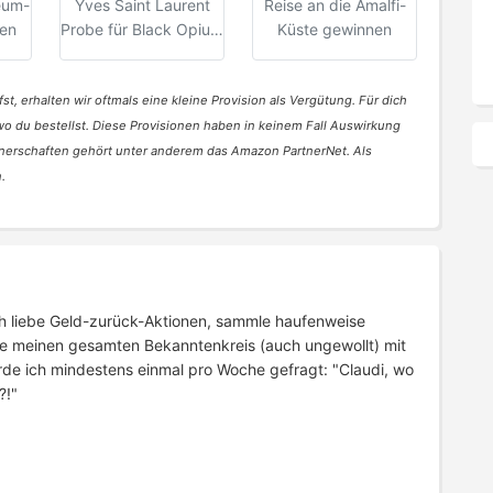
eum-
Yves Saint Laurent
Reise an die Amalfi-
en
Probe für Black Opium
Küste gewinnen
Pink Glaze
st, erhalten wir oftmals eine kleine Provision als Vergütung. Für dich
 wo du bestellst. Diese Provisionen haben in keinem Fall Auswirkung
nerschaften gehört unter anderem das Amazon PartnerNet. Als
.
 Ich liebe Geld-zurück-Aktionen, sammle haufenweise
e meinen gesamten Bekanntenkreis (auch ungewollt) mit
rde ich mindestens einmal pro Woche gefragt: "Claudi, wo
?!"