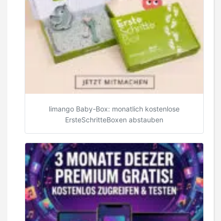
limango Baby-Box: monatlich kostenlose
ErsteSchritteBoxen abstauben