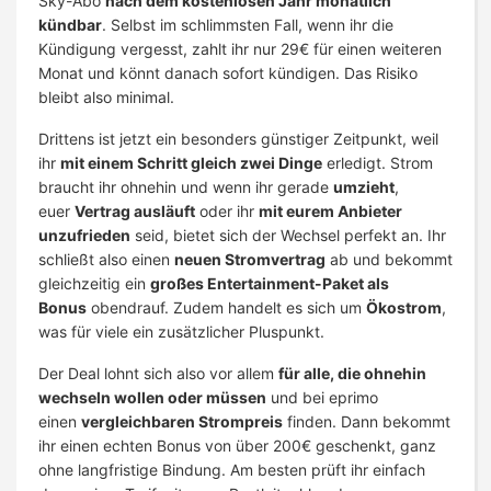
Sky-Abo
nach dem kostenlosen Jahr monatlich
kündbar
. Selbst im schlimmsten Fall, wenn ihr die
Kündigung vergesst, zahlt ihr nur 29€ für einen weiteren
Monat und könnt danach sofort kündigen. Das Risiko
bleibt also minimal.
Drittens ist jetzt ein besonders günstiger Zeitpunkt, weil
ihr
mit einem Schritt gleich zwei Dinge
erledigt. Strom
braucht ihr ohnehin und wenn ihr gerade
umzieht
,
euer
Vertrag ausläuft
oder ihr
mit eurem Anbieter
unzufrieden
seid, bietet sich der Wechsel perfekt an. Ihr
schließt also einen
neuen Stromvertrag
ab und bekommt
gleichzeitig ein
großes Entertainment-Paket als
Bonus
obendrauf. Zudem handelt es sich um
Ökostrom
,
was für viele ein zusätzlicher Pluspunkt.
Der Deal lohnt sich also vor allem
für alle, die ohnehin
wechseln wollen oder müssen
und bei eprimo
einen
vergleichbaren Strompreis
finden. Dann bekommt
ihr einen echten Bonus von über 200€ geschenkt, ganz
ohne langfristige Bindung. Am besten prüft ihr einfach