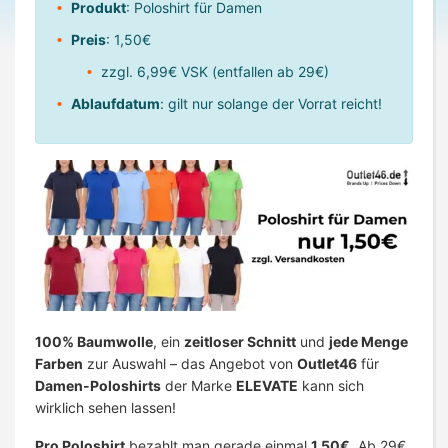
Produkt
: Poloshirt für Damen
Preis
: 1,50€
zzgl. 6,99€ VSK (entfallen ab 29€)
Ablaufdatum
: gilt nur solange der Vorrat reicht!
100% Baumwolle
, ein
zeitloser Schnitt
und
jede Menge
Farben
zur Auswahl – das Angebot von
Outlet46
für
Damen-Poloshirts
der Marke
ELEVATE
kann sich
wirklich sehen lassen!
Pro Poloshirt
bezahlt man gerade einmal
1,50€.
Ab 29€