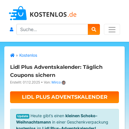
Search
»
Kostenlos
Lidl Plus Adventskalender: Täglich
Coupons sichern
Erstellt: 01.12.2025
•
Von:
Mirco
LIDL PLUS ADVENTSKALENDER
Heute gibt’s einen
kleinen Schoko-
Update
Weihnachtsmann
in einer Geschenkverpackung
kostenlos
im
Lidl Plus-Adventskalender!