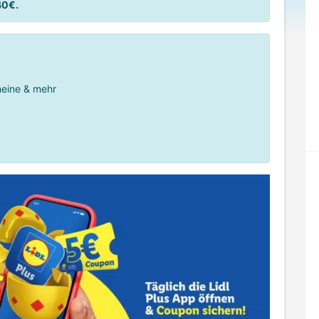
40€.
cheine & mehr