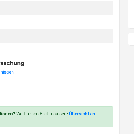
rraschung
 anlegen
tionen?
Werft einen Blick in unsere
Übersicht an