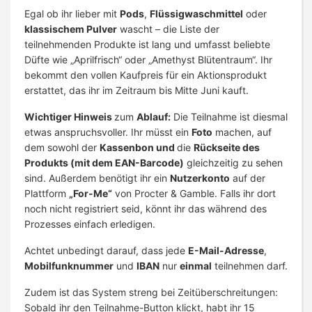
Egal ob ihr lieber mit
Pods
,
Flüssigwaschmittel
oder
klassischem Pulver
wascht – die Liste der
teilnehmenden Produkte ist lang und umfasst beliebte
Düfte wie „Aprilfrisch“ oder „Amethyst Blütentraum“. Ihr
bekommt den vollen Kaufpreis für ein Aktionsprodukt
erstattet, das ihr im Zeitraum bis Mitte Juni kauft.
Wichtiger Hinweis
zum
Ablauf:
Die Teilnahme ist diesmal
etwas anspruchsvoller. Ihr müsst ein
Foto
machen, auf
dem sowohl der
Kassenbon und
die
Rückseite des
Produkts (mit dem EAN-Barcode)
gleichzeitig zu sehen
sind. Außerdem benötigt ihr ein
Nutzerkonto
auf der
Plattform
„For-Me“
von Procter & Gamble. Falls ihr dort
noch nicht registriert seid, könnt ihr das während des
Prozesses einfach erledigen.
Achtet unbedingt darauf, dass jede
E-Mail-Adresse
,
Mobilfunknummer
und
IBAN
nur
einmal
teilnehmen darf.
Zudem ist das System streng bei Zeitüberschreitungen:
Sobald ihr den Teilnahme-Button klickt, habt ihr 15