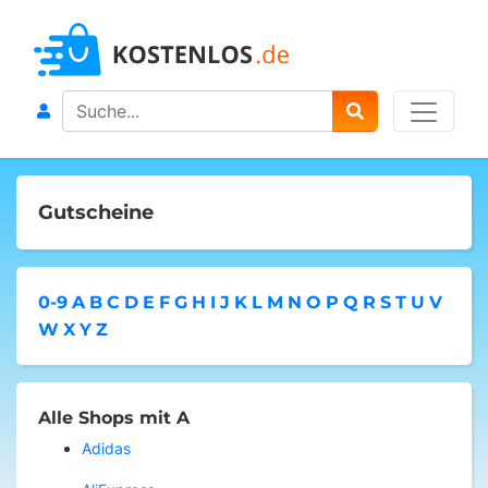
Search
Gutscheine
0-9
A
B
C
D
E
F
G
H
I
J
K
L
M
N
O
P
Q
R
S
T
U
V
W
X
Y
Z
Alle Shops mit A
Adidas