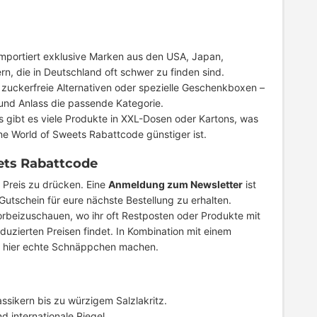
mportiert exklusive Marken aus den USA, Japan,
n, die in Deutschland oft schwer zu finden sind.
 zuckerfreie Alternativen oder spezielle Geschenkboxen –
 und Anlass die passende Kategorie.
s gibt es viele Produkte in XXL-Dosen oder Kartons, was
ne World of Sweets Rabattcode günstiger ist.
ets Rabattcode
 Preis zu drücken. Eine
Anmeldung zum Newsletter
ist
 Gutschein für eure nächste Bestellung zu erhalten.
vorbeizuschauen, wo ihr oft Restposten oder Produkte mit
uzierten Preisen findet. In Kombination mit einem
hr hier echte Schnäppchen machen.
assikern bis zu würzigem Salzlakritz.
d internationale Riegel.