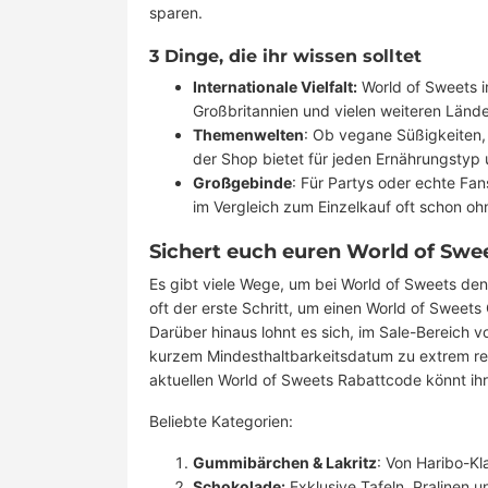
sparen.
3 Dinge, die ihr wissen solltet
Internationale Vielfalt:
World of Sweets i
Großbritannien und vielen weiteren Länder
Themenwelten
: Ob vegane Süßigkeiten,
der Shop bietet für jeden Ernährungstyp
Großgebinde
: Für Partys oder echte Fan
im Vergleich zum Einzelkauf oft schon oh
Sichert euch euren World of Swe
Es gibt viele Wege, um bei World of Sweets den
oft der erste Schritt, um einen World of Sweets
Darüber hinaus lohnt es sich, im Sale-Bereich 
kurzem Mindesthaltbarkeitsdatum zu extrem red
aktuellen World of Sweets Rabattcode könnt i
Beliebte Kategorien:
Gummibärchen & Lakritz
: Von Haribo-Kl
Schokolade:
Exklusive Tafeln, Pralinen un