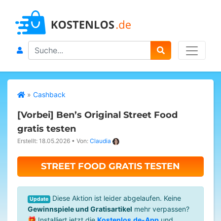
Search
»
Cashback
[Vorbei]
Ben’s Original Street Food
gratis testen
Erstellt: 18.05.2026
•
Von:
Claudia
STREET FOOD GRATIS TESTEN
Diese Aktion ist leider abgelaufen. Keine
Update
Gewinnspiele und Gratisartikel
mehr verpassen?
🎁 Installiert jetzt die
Kostenlos.de-App
und