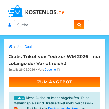
Search
»
User Deals
Gratis Trikot von Tedi zur WM 2026 – nur
solange der Vorrat reicht!
Erstellt: 26.05.2026
•
Von:
Codelife
ZUM ANGEBOT
Diese Aktion ist leider abgelaufen. Keine
Update
Gewinnspiele und Gratisartikel
mehr verpassen?
🎁 Installiert jetzt die
Kostenlos.de-App
und