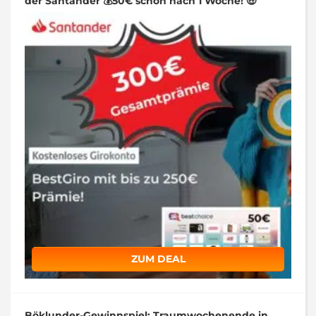
der Santander 💰50€ schon nach 1 Woche! 🤑
ZUM DEAL
Böklunder-Gewinnspiel: Traumwochenende in