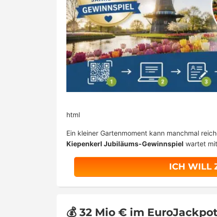
html
Ein kleiner Gartenmoment kann manchmal reiche
Kiepenkerl Jubiläums-Gewinnspiel
wartet mi
ICH WILL
💰 32 Mio € im EuroJackpot: