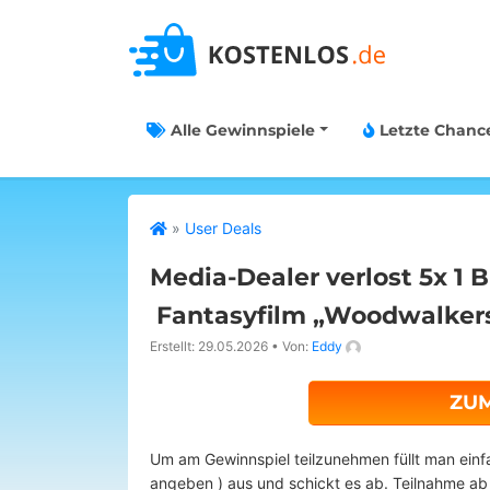
Alle Gewinnspiele
Letzte Chanc
»
User Deals
Media-Dealer verlost 5x 1 
Fantasyfilm „Woodwalkers
Erstellt: 29.05.2026
•
Von:
Eddy
ZU
Um am Gewinnspiel teilzunehmen füllt man einf
angeben ) aus und schickt es ab. Teilnahme ab 