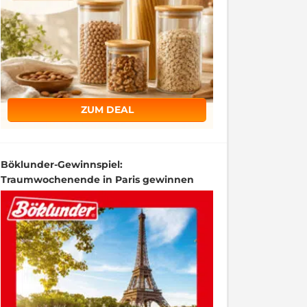
ZUM DEAL
Böklunder-Gewinnspiel:
Traumwochenende in Paris gewinnen