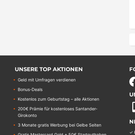
UNSERE TOP AKTIONEN
F
Geld mit Umfragen verdienen
Bonus-Deals
U
Kostenlos zum Geburtstag – alle Aktionen
200€ Prämie für kostenloses Santander-
Girokonto
N
3 Monate gratis Werbung bei Gelbe Seiten
✓ 
Gratis Mastercard Gold + 50€ Startguthaben