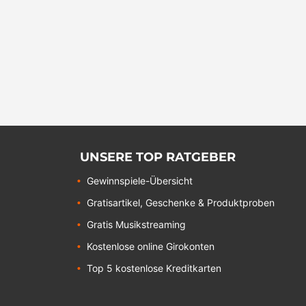
UNSERE TOP RATGEBER
Gewinnspiele-Übersicht
Gratisartikel, Geschenke & Produktproben
Gratis Musikstreaming
Kostenlose online Girokonten
Top 5 kostenlose Kreditkarten