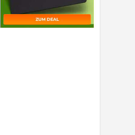
ZUM DEAL