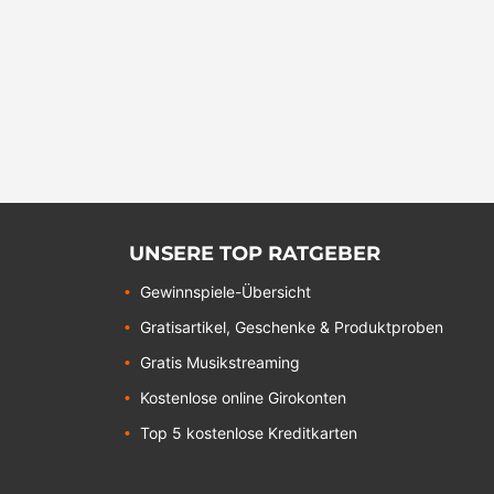
UNSERE TOP RATGEBER
Gewinnspiele-Übersicht
Gratisartikel, Geschenke & Produktproben
Gratis Musikstreaming
Kostenlose online Girokonten
Top 5 kostenlose Kreditkarten