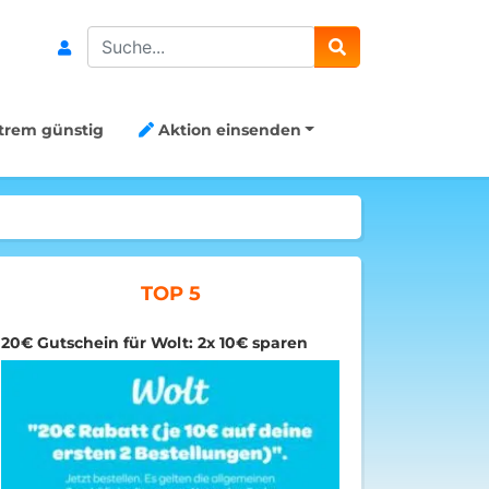
Search
trem günstig
Aktion einsenden
TOP 5
20€ Gutschein für Wolt: 2x 10€ sparen