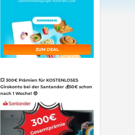
ZUM DEAL
💥 300€ Prämien für KOSTENLOSES
Girokonto bei der Santander 💰50€ schon
nach 1 Woche! 🤑