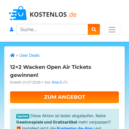
Search
»
User Deals
12×2 Wacken Open Air Tickets
gewinnen!
Erstellt: 01.07.2026
•
Von:
Bilal.D
ZUM ANGEBOT
Diese Aktion ist leider abgelaufen. Keine
Update
Gewinnspiele und Gratisartikel
mehr verpassen?
🎁 Installiert jetzt die
Kostenlos.de-App
und