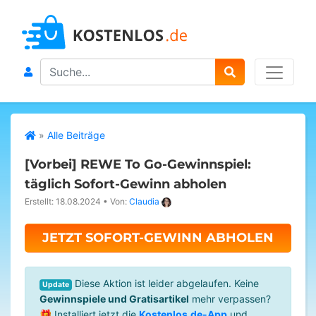
Search
»
Alle Beiträge
[Vorbei]
REWE To Go-Gewinnspiel:
täglich Sofort-Gewinn abholen
Erstellt: 18.08.2024
•
Von:
Claudia
JETZT SOFORT-GEWINN ABHOLEN
Diese Aktion ist leider abgelaufen. Keine
Update
Gewinnspiele und Gratisartikel
mehr verpassen?
🎁 Installiert jetzt die
Kostenlos.de-App
und