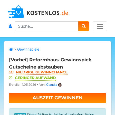
Search
»
Gewinnspiele
[Vorbei]
Reformhaus-Gewinnspiel:
Gutscheine abstauben
NIEDRIGE GEWINNCHANCE
GERINGER AUFWAND
Erstellt: 11.05.2026
•
Von:
Claudia
AUSZEIT GEWINNEN
Diese Aktion ist leider abgelaufen. Keine
Update