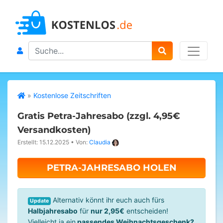
Search
»
Kostenlose Zeitschriften
Gratis Petra-Jahresabo (zzgl. 4,95€
Versandkosten)
Erstellt: 15.12.2025
•
Von:
Claudia
PETRA-JAHRESABO HOLEN
Alternativ könnt ihr euch auch fürs
Update
Halbjahresabo
für
nur 2,95€
entscheiden!
Vielleicht ja ein
passendes Weihnachtsgeschenk?