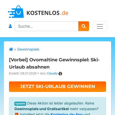
Search
»
Gewinnspiele
[Vorbei]
Ovomaltine Gewinnspiel: Ski-
Urlaub absahnen
Erstellt: 08.01.2026
•
Von:
Claudia
JETZT SKI-URLAUB GEWINNEN
Diese Aktion ist leider abgelaufen. Keine
Update
Gewinnspiele und Gratisartikel
mehr verpassen?
🎁 Installiert jetzt die
Kostenlos.de-App
und