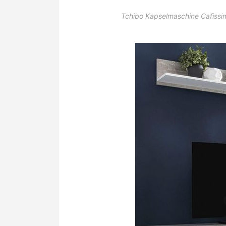
Tchibo Kapselmaschine Cafissim