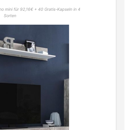
o mini für 92,16€ + 40 Gratis-Kapseln in 4
Sorten