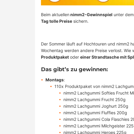
Beim aktuellen
nimm2-Gewinnspiel
unter dem
Tag tolle Preise
sichern.
Der Sommer läuft auf Hochtouren und nimm2 hat 
Wochentag werden andere Preise verlost. Wie w
Produktpaket
oder
einer Strandtasche mit Sp
Das gibt’s zu gewinnen:
Montags
:
110x Produktpaket von nimm2 Lachgum
nimm2 Lachgummi Softies Frucht M
nimm2 Lachgummi Frucht 250g
nimm2 Lachgummi Joghurt 250g
nimm2 Lachgummi Fluffies 200g
nimm2 Lachgummi Cola Flaschies 
nimm2 Lachgummi Milchgeister 22
nimm2 Lachgummi Heroes 225g