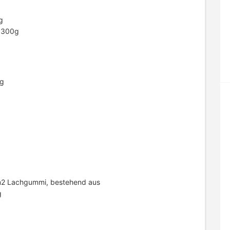
g
 300g
5g
m2 Lachgummi, bestehend aus
g