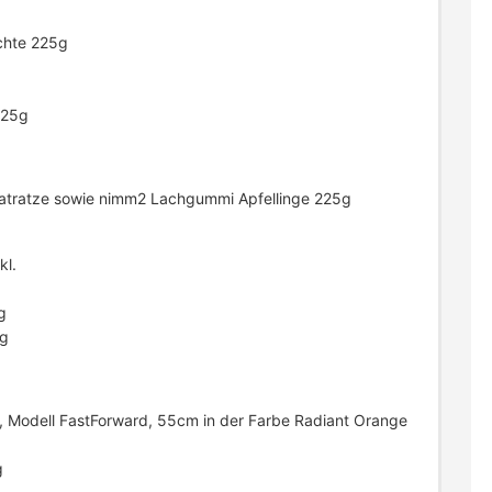
chte 225g
225g
atratze sowie nimm2 Lachgummi Apfellinge 225g
kl.
g
5g
r, Modell FastForward, 55cm in der Farbe Radiant Orange
g