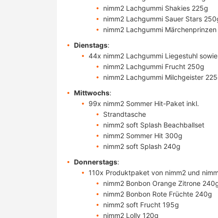
nimm2 Lachgummi Shakies 225g
nimm2 Lachgummi Sauer Stars 250
nimm2 Lachgummi Märchenprinzen
Dienstags
:
44x nimm2 Lachgummi Liegestuhl sowie
nimm2 Lachgummi Frucht 250g
nimm2 Lachgummi Milchgeister 22
Mittwochs
:
99x nimm2 Sommer Hit-Paket inkl.
Strandtasche
nimm2 soft Splash Beachballset
nimm2 Sommer Hit 300g
nimm2 soft Splash 240g
Donnerstags
:
110x Produktpaket von nimm2 und nim
nimm2 Bonbon Orange Zitrone 240
nimm2 Bonbon Rote Früchte 240g
nimm2 soft Frucht 195g
nimm2 Lolly 120g