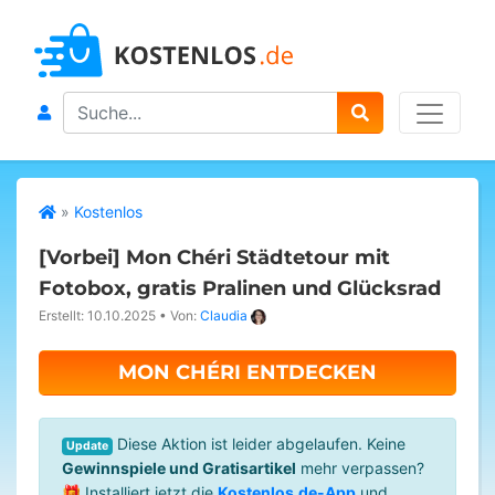
Search
»
Kostenlos
[Vorbei]
Mon Chéri Städtetour mit
Fotobox, gratis Pralinen und Glücksrad
Erstellt: 10.10.2025
•
Von:
Claudia
MON CHÉRI ENTDECKEN
Diese Aktion ist leider abgelaufen. Keine
Update
Gewinnspiele und Gratisartikel
mehr verpassen?
🎁 Installiert jetzt die
Kostenlos.de-App
und