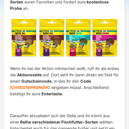
Sorten
euren Favoriten und fordert eure
kostenlose
Probe
an.
Wenn ihr bei der Aktion mitmachen wollt, ruft ihr als erstes
die
Aktionsseite
auf. Dort seht ihr dann direkt ein Feld für
einen
Gutscheincode
, in das ihr den
Code
ICHTESTEPRONOVO
eingeben müsst. Anschließend
betätigt ihr eure
Entertaste
.
Daraufhin aktualisiert sich die Seite und ihr könnt aus
einer
Reihe verschiedener Fischfutter-Sorten
wählen.
Entscheidet euch für das passende Futter und setzt ein