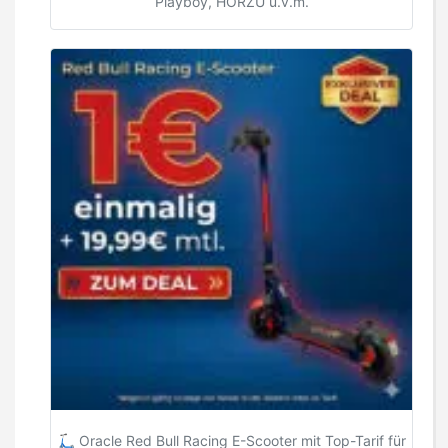
Playboy, HÖRZU u.v.m.
🛴 Oracle Red Bull Racing E-Scooter mit Top-Tarif für