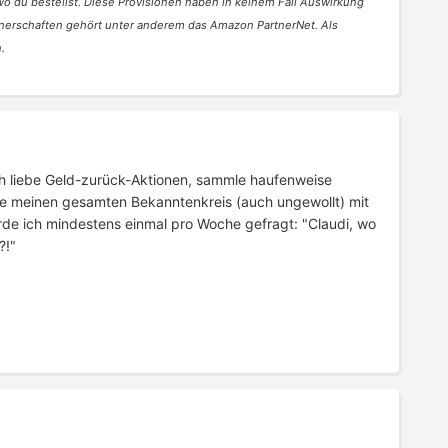
 wo du bestellst. Diese Provisionen haben in keinem Fall Auswirkung
nerschaften gehört unter anderem das Amazon PartnerNet. Als
.
 Ich liebe Geld-zurück-Aktionen, sammle haufenweise
e meinen gesamten Bekanntenkreis (auch ungewollt) mit
rde ich mindestens einmal pro Woche gefragt: "Claudi, wo
?!"