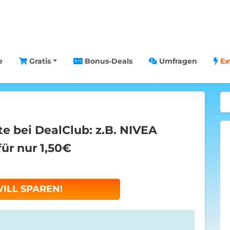
e
Gratis
Bonus-Deals
Umfragen
Ex
e bei DealClub: z.B. NIVEA
ür nur 1,50€
WILL SPAREN!