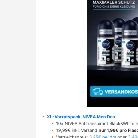
XL-Vorratspack: NIVEA Men Deo
10x NIVEA Antitranspirant Black&White In
19,99€ inkl. Versand
nur 1,99€ pro Flas
Vergleichspreis:
3,25€ bei dm
oder
3,49