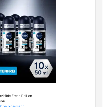
visible Fresh Roll-on
che
€ bei Rossmann