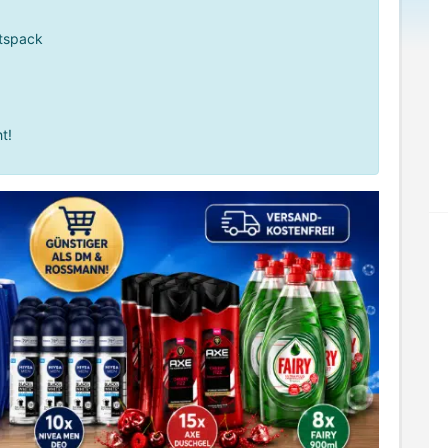
atspack
t!