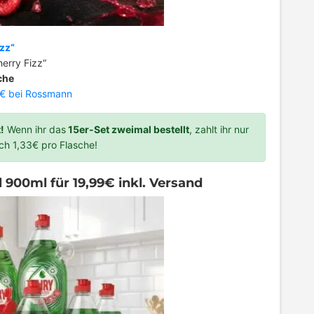
zz“
erry Fizz“
che
€ bei Rossmann
!
Wenn ihr das
15er-Set zweimal bestellt
, zahlt ihr nur
ch 1,33€ pro Flasche!
 900ml für 19,99€ inkl. Versand