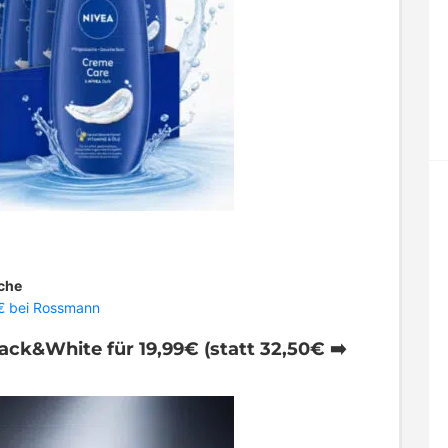
sche
€ bei Rossmann
ack&White für 19,99€ (statt 32,50€ ➡️