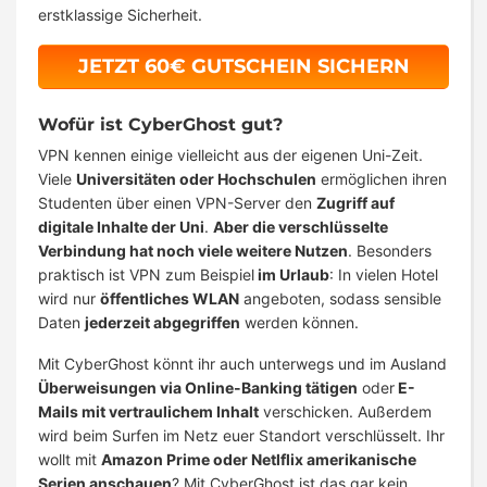
erstklassige Sicherheit.
JETZT 60€ GUTSCHEIN SICHERN
Wofür ist CyberGhost gut?
VPN kennen einige vielleicht aus der eigenen Uni-Zeit.
Viele
Universitäten oder Hochschulen
ermöglichen ihren
Studenten über einen VPN-Server den
Zugriff auf
digitale Inhalte der Uni
.
Aber die verschlüsselte
Verbindung hat noch viele weitere Nutzen
. Besonders
praktisch ist VPN zum Beispiel
im Urlaub
: In vielen Hotel
wird nur
öffentliches WLAN
angeboten, sodass sensible
Daten
jederzeit abgegriffen
werden können.
Mit CyberGhost könnt ihr auch unterwegs und im Ausland
Überweisungen via Online-Banking tätigen
oder
E-
Mails mit vertraulichem Inhalt
verschicken. Außerdem
wird beim Surfen im Netz euer Standort verschlüsselt. Ihr
wollt mit
Amazon Prime oder Netlflix amerikanische
Serien anschauen
? Mit CyberGhost ist das gar kein