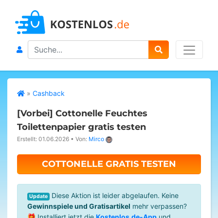
Search
»
Cashback
[Vorbei]
Cottonelle Feuchtes
Toilettenpapier gratis testen
Erstellt: 01.06.2026
•
Von:
Mirco
COTTONELLE GRATIS TESTEN
Diese Aktion ist leider abgelaufen. Keine
Update
Gewinnspiele und Gratisartikel
mehr verpassen?
🎁 Installiert jetzt die
Kostenlos.de-App
und