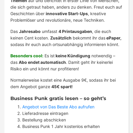
Themen
auf und berichtet in erster Linie von Menschen,
die sich getraut haben, anders zu denken. Freut euch auf
Geschichten über
innovative Start-Ups
, kreative
Problemlöser und revolutionäre, neue Techniken.
Das
Jahresabo
umfasst
4 Printausgaben
, die euch
keinen Cent kosten.
Zusätzlich
bekommt ihr das
ePaper,
sodass ihr euch auch ortsunabhängig informieren könnt.
Besonders cool:
Es ist
keine Kündigung
notwendig –
das
Abo endet automatisch
. Damit geht ihr keinerlei
Risiko ein und könnt nur profitieren!
Normalerweise kostet eine Ausgabe 9€, sodass ihr bei
dem Angebot ganze
45€ spart!
Business Punk gratis lesen – so geht’s
Angebot von Das Beste Abo aufrufen
Lieferadresse eintragen
Bestellung abschicken
Business Punk 1 Jahr kostenlos erhalten