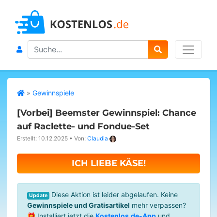
Search
»
Gewinnspiele
[Vorbei]
Beemster Gewinnspiel: Chance
auf Raclette- und Fondue-Set
Erstellt: 10.12.2025
•
Von:
Claudia
ICH LIEBE KÄSE!
Diese Aktion ist leider abgelaufen. Keine
Update
Gewinnspiele und Gratisartikel
mehr verpassen?
🎁 Installiert jetzt die
Kostenlos.de-App
und