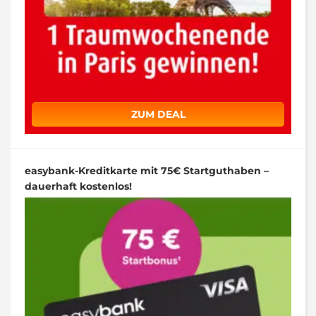
ZUM DEAL
easybank-Kreditkarte mit 75€ Startguthaben –
dauerhaft kostenlos!