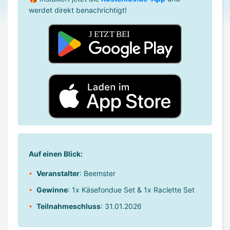
werdet direkt benachrichtigt!
Auf einen Blick:
Veranstalter
: Beemster
Gewinne
: 1x Käsefondue Set & 1x Raclette Set
Teilnahmeschluss
: 31.01.2026