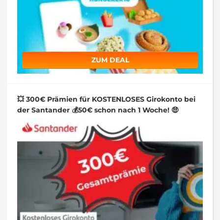
ZUM DEAL
💥 300€ Prämien für KOSTENLOSES Girokonto bei
der Santander 💰50€ schon nach 1 Woche! 🤑