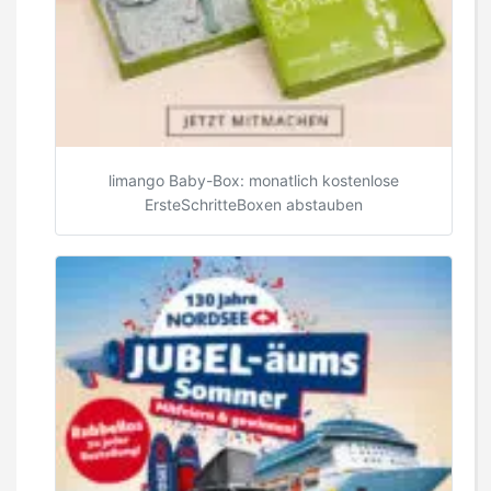
limango Baby-Box: monatlich kostenlose
ErsteSchritteBoxen abstauben