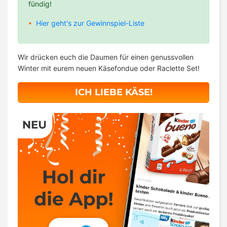
fündig!
Hier geht's zur Gewinnspiel-Liste
Wir drücken euch die Daumen für einen genussvollen
Winter mit eurem neuen Käsefondue oder Raclette Set!
ICH LIEBE KÄSE!