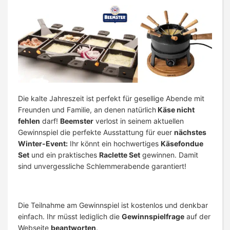
Die kalte Jahreszeit ist perfekt für gesellige Abende mit
Freunden und Familie, an denen natürlich
Käse nicht
fehlen
darf!
Beemster
verlost in seinem aktuellen
Gewinnspiel die perfekte Ausstattung für euer
nächstes
Winter-Event:
Ihr könnt ein hochwertiges
Käsefondue
Set
und ein praktisches
Raclette Set
gewinnen. Damit
sind unvergessliche Schlemmerabende garantiert!
Die Teilnahme am Gewinnspiel ist kostenlos und denkbar
einfach. Ihr müsst lediglich die
Gewinnspielfrage
auf der
Webseite
beantworten
.