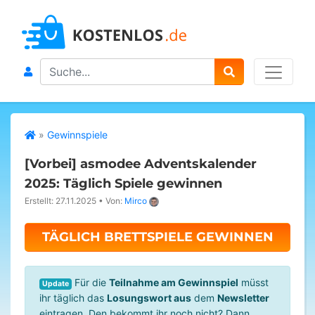
Search
»
Gewinnspiele
[Vorbei]
asmodee Adventskalender
2025: Täglich Spiele gewinnen
Erstellt: 27.11.2025
•
Von:
Mirco
TÄGLICH BRETTSPIELE GEWINNEN
Für die
Teilnahme am Gewinnspiel
müsst
Update
ihr täglich das
Losungswort aus
dem
Newsletter
eintragen. Den bekommt ihr noch nicht? Dann