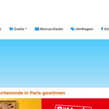
e
Gratis
Bonus-Deals
Umfragen
Ex
nce auf 500€ MediaMarkt-Gutschein