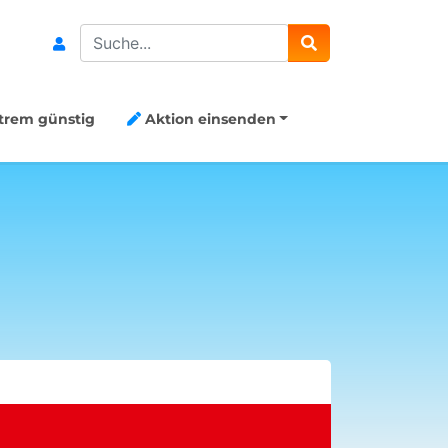
Search
trem günstig
Aktion einsenden
20€ Gutsch