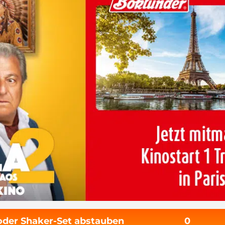
 oder Shaker-Set abstauben
0