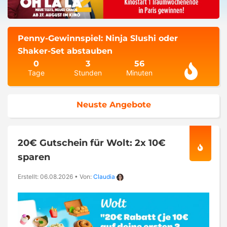
Penny-Gewinnspiel: Ninja Slushi oder
Shaker-Set abstauben
0
3
56
Tage
Stunden
Minuten
Neuste Angebote
20€ Gutschein für Wolt: 2x 10€
sparen
Erstellt: 06.08.2026
•
Von:
Claudia