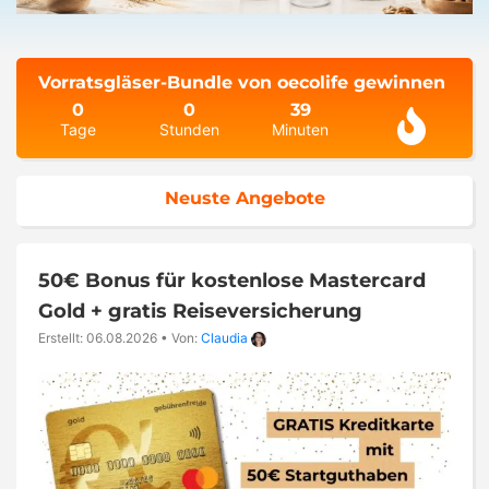
Vorratsgläser-Bundle von oecolife gewinnen
0
0
39
Tage
Stunden
Minuten
Neuste Angebote
50€ Bonus für kostenlose Mastercard
Gold + gratis Reiseversicherung
Erstellt: 06.08.2026
•
Von:
Claudia