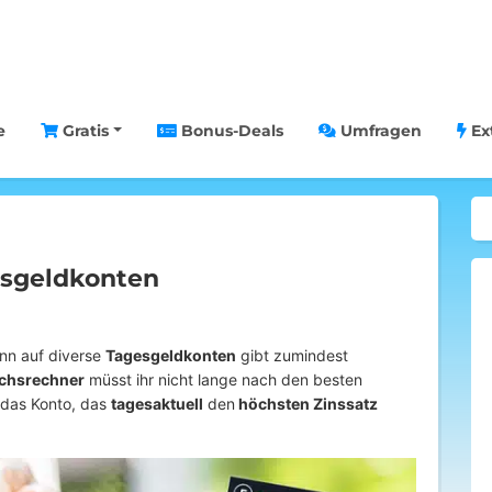
e
Gratis
Bonus-Deals
Umfragen
Ex
esgeldkonten
enn auf diverse
Tagesgeldkonten
gibt zumindest
ichsrechner
müsst ihr nicht lange nach den besten
 das Konto, das
tagesaktuell
den
höchsten Zinssatz