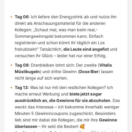
Tag 06
: Ich liefere den Energydrink ab und nutze ihn
direkt als Anschauungsmaterial für die anderen
Kollegen: „Schaut mal, was man beim real,-
Sommergewinnspiel bekommen kann. Einfach
registrieren und schon könnt ihr täglich ein Los
freirubbeln!“ Tatsächlich,
die Leute sind angefixt
und
versuchen ihr Glück – leider hat nur einer Erfolg.
Tag 08
: Dranbleiben lohnt sich: Der zweite (
Vitalis
Müslikugeln
) und dritte Gewinn (
Dose Bier
) lassen
nicht lange auf sich warten.
Tag 13
: Was ist nur mit den restlichen Kollegen? Ich
mache erneut Werbung und
biete jetzt sogar
ausdrücklich an, die Gewinne für sie abzuholen
. Das
weckt das Interesse – ich bekomme innerhalb weniger
Minuten 5 Gewinnncoupons zugeschickt. Besonders
lieb sind mir dabei die Kollegen, die mir ihre
Gewinne
überlassen
– ihr seid die Besten! 🥰