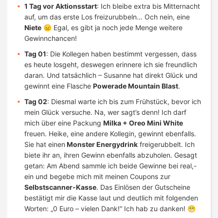
1 Tag vor Aktionsstart
: Ich bleibe extra bis Mitternacht
auf, um das erste Los freizurubbeln… Och nein, eine
Niete
😑 Egal, es gibt ja noch jede Menge weitere
Gewinnchancen!
Tag 01
: Die Kollegen haben bestimmt vergessen, dass
es heute losgeht, deswegen erinnere ich sie freundlich
daran. Und tatsächlich – Susanne hat direkt Glück und
gewinnt eine Flasche
Powerade Mountain Blast
.
Tag 02
: Diesmal warte ich bis zum Frühstück, bevor ich
mein Glück versuche. Na, wer sagt’s denn! Ich darf
mich über eine Packung
Milka + Oreo Mini White
freuen. Heike, eine andere Kollegin, gewinnt ebenfalls.
Sie hat einen
Monster Energydrink
freigerubbelt. Ich
biete ihr an, ihren Gewinn ebenfalls abzuholen. Gesagt
getan: Am Abend sammle ich beide Gewinne bei real,-
ein und begebe mich mit meinen Coupons zur
Selbstscanner-Kasse
. Das Einlösen der Gutscheine
bestätigt mir die Kasse laut und deutlich mit folgenden
Worten: „0 Euro – vielen Dank!“ Ich hab zu danken! 😁