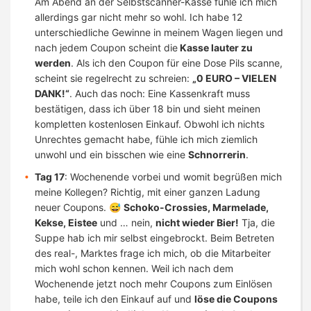
Am Abend an der Selbstscanner-Kasse fühle ich mich
allerdings gar nicht mehr so wohl. Ich habe 12
unterschiedliche Gewinne in meinem Wagen liegen und
nach jedem Coupon scheint die
Kasse lauter zu
werden
. Als ich den Coupon für eine Dose Pils scanne,
scheint sie regelrecht zu schreien:
„0 EURO – VIELEN
DANK!“
. Auch das noch: Eine Kassenkraft muss
bestätigen, dass ich über 18 bin und sieht meinen
kompletten kostenlosen Einkauf. Obwohl ich nichts
Unrechtes gemacht habe, fühle ich mich ziemlich
unwohl und ein bisschen wie eine
Schnorrerin
.
Tag 17
: Wochenende vorbei und womit begrüßen mich
meine Kollegen? Richtig, mit einer ganzen Ladung
neuer Coupons. 😅
Schoko-Crossies, Marmelade,
Kekse, Eistee
und … nein,
nicht wieder Bier!
Tja, die
Suppe hab ich mir selbst eingebrockt. Beim Betreten
des real-, Marktes frage ich mich, ob die Mitarbeiter
mich wohl schon kennen. Weil ich nach dem
Wochenende jetzt noch mehr Coupons zum Einlösen
habe, teile ich den Einkauf auf und
löse die Coupons