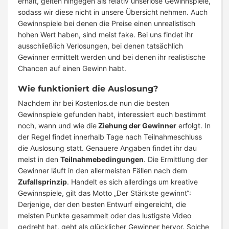
erhält, gelten hingegen als relativ unseriöse Gewinnspiele,
sodass wir diese nicht in unsere Übersicht nehmen. Auch
Gewinnspiele bei denen die Preise einen unrealistisch
hohen Wert haben, sind meist fake. Bei uns findet ihr
ausschließlich Verlosungen, bei denen tatsächlich
Gewinner ermittelt werden und bei denen ihr realistische
Chancen auf einen Gewinn habt.
Wie funktioniert die Auslosung?
Nachdem ihr bei Kostenlos.de nun die besten
Gewinnspiele gefunden habt, interessiert euch bestimmt
noch, wann und wie die
Ziehung der Gewinner
erfolgt. In
der Regel findet innerhalb Tage nach Teilnahmeschluss
die Auslosung statt. Genauere Angaben findet ihr dau
meist in den
Teilnahmebedingungen
. Die Ermittlung der
Gewinner läuft in den allermeisten Fällen nach dem
Zufallsprinzip
. Handelt es sich allerdings um kreative
Gewinnspiele, gilt das Motto „Der Stärkste gewinnt“:
Derjenige, der den besten Entwurf eingereicht, die
meisten Punkte gesammelt oder das lustigste Video
gedreht hat, geht als glücklicher Gewinner hervor. Solche