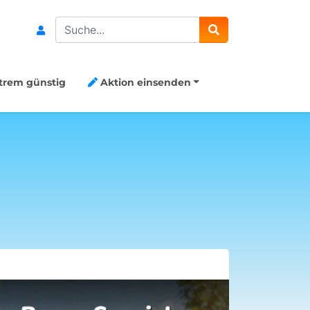
Search
trem günstig
Aktion einsenden
20€ Gutsch