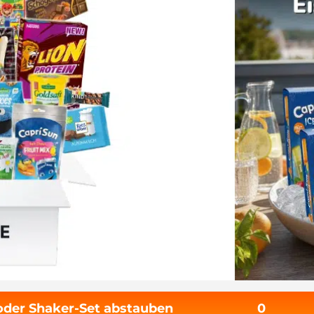
 oder Shaker-Set abstauben
0