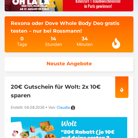
Rexona oder Dove Whole Body Deo gratis
testen – nur bei Rossmann!
0
14
34
Tage
Stunden
Minuten
Neuste Angebote
20€ Gutschein für Wolt: 2x 10€
sparen
Erstellt: 06.08.2026
•
Von:
Claudia