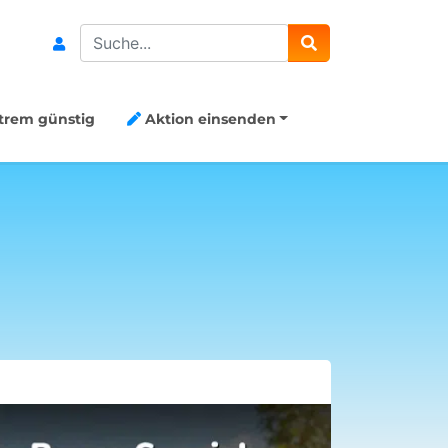
Search
trem günstig
Aktion einsenden
Aktion Me