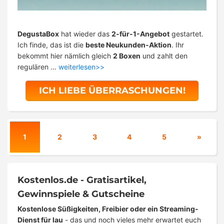
DegustaBox
hat wieder das
2-für-1-Angebot
gestartet.
Ich finde, das ist die
beste Neukunden-Aktion
. Ihr
bekommt hier nämlich gleich
2 Boxen
und zahlt den
regulären …
weiterlesen>>
ICH LIEBE ÜBERRASCHUNGEN!
1
2
3
4
5
»
Kostenlos.de - Gratisartikel,
Gewinnspiele & Gutscheine
Kostenlose Süßigkeiten, Freibier oder ein Streaming-
Dienst für lau
- das und noch vieles mehr erwartet euch