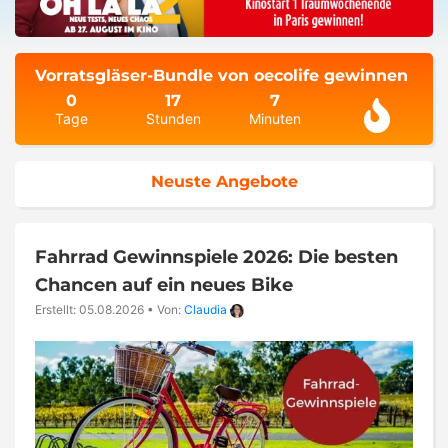
Vorratsgläser-Bundle von oecolife gewinnen
0
17
7
Tage
Stunden
Minuten
Neuste Angebote
Fahrrad Gewinnspiele 2026: Die besten
Chancen auf ein neues Bike
Erstellt: 05.08.2026
•
Von:
Claudia