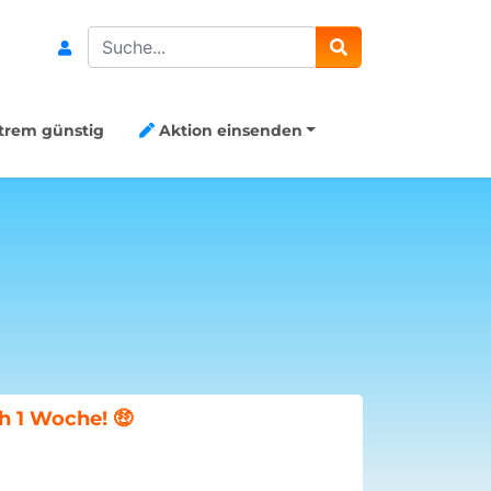
Search
trem günstig
Aktion einsenden
Aktion Me