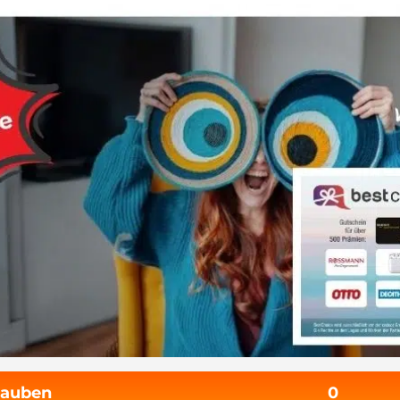
tauben
0